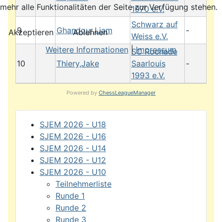
mehr alle Funktionalitäten der Seite zur Verfügung stehen.
1970 e.V.
Schwarz auf
9
Ghandour,Liam
-
Akzeptieren
Ablehnen
Weiss e.V.
Weitere Informationen
|
Impressum
SC Rochade
10
Thiery,Jake
Saarlouis
-
1993 e.V.
Powered by
ChessLeagueManager
SJEM 2026 - U18
SJEM 2026 - U16
SJEM 2026 - U14
SJEM 2026 - U12
SJEM 2026 - U10
Teilnehmerliste
Runde 1
Runde 2
Runde 3