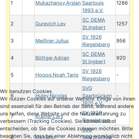
1
Mukazhanov,Arslan
Saarlouis
1286
1993 e.V.
SC GEMA
2
Gurevich,Lev
1257
St.Ingbert
SV 1926
3
Meißner,Julius
956
Riegelsberg
SC GEMA
4
Böttger,Adrian
920
St.Ingbert
SV 1926
5
Hoqoq,Noah Tariq
-
Riegelsberg
SVG
Wir benutzen Cookies
6
Huley,Nicolas
Saarbrücken
-
Wir nutzen Cookies auf unserer Website. Einige von ihnen
1970 e.V.
sind essenziell für den Betrieb der Seite, während andere
SV 1926
uns helfen, diese Website und die Nutzererfahrung zu
7
Krämer,Lars
-
Riegelsberg
verbessern (Tracking Cookies). Sie können selbst
entscheiden, ob Sie die Cookies zulassen möchten. Bitte
SVG
beachten Sie, dass bei einer Ablehnung womöglich nicht
8
Lis,Karol
Saarbrücken
-