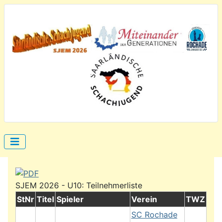
SJEM 2026 - U10: Teilnehmerliste
StNr
Titel
Spieler
Verein
TWZ
SC Rochade