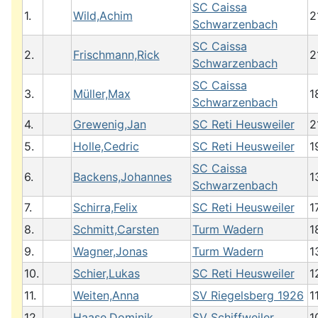
SC Caissa
1.
Wild,Achim
2
Schwarzenbach
SC Caissa
2.
Frischmann,Rick
2
Schwarzenbach
SC Caissa
3.
Müller,Max
1
Schwarzenbach
4.
Grewenig,Jan
SC Reti Heusweiler
2
5.
Holle,Cedric
SC Reti Heusweiler
1
SC Caissa
6.
Backens,Johannes
1
Schwarzenbach
7.
Schirra,Felix
SC Reti Heusweiler
1
8.
Schmitt,Carsten
Turm Wadern
1
9.
Wagner,Jonas
Turm Wadern
1
10.
Schier,Lukas
SC Reti Heusweiler
1
11.
Weiten,Anna
SV Riegelsberg 1926
1
12.
Haase,Dominik
SV Schiffweiler
1