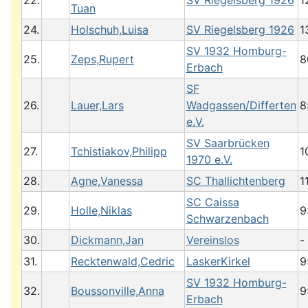
22.
SV Riegelsberg 1926
1
Tuan
24.
Holschuh,Luisa
SV Riegelsberg 1926
1
SV 1932 Homburg-
25.
Zeps,Rupert
8
Erbach
SF
26.
Lauer,Lars
Wadgassen/Differten
8
e.V.
SV Saarbrücken
27.
Tchistiakov,Philipp
1
1970 e.V.
28.
Agne,Vanessa
SC Thallichtenberg
1
SC Caissa
29.
Holle,Niklas
9
Schwarzenbach
30.
Dickmann,Jan
Vereinslos
-
31.
Recktenwald,Cedric
LaskerKirkel
9
SV 1932 Homburg-
32.
Boussonville,Anna
9
Erbach