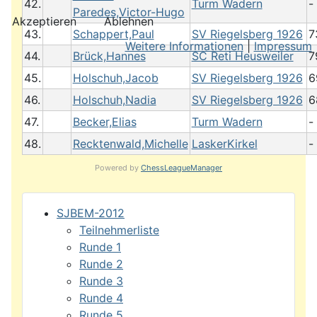
42.
Turm Wadern
-
Paredes,Victor-Hugo
Akzeptieren
Ablehnen
43.
Schappert,Paul
SV Riegelsberg 1926
7
Weitere Informationen
|
Impressum
44.
Brück,Hannes
SC Reti Heusweiler
7
45.
Holschuh,Jacob
SV Riegelsberg 1926
6
46.
Holschuh,Nadia
SV Riegelsberg 1926
6
47.
Becker,Elias
Turm Wadern
-
48.
Recktenwald,Michelle
LaskerKirkel
-
Powered by
ChessLeagueManager
SJBEM-2012
Teilnehmerliste
Runde 1
Runde 2
Runde 3
Runde 4
Runde 5