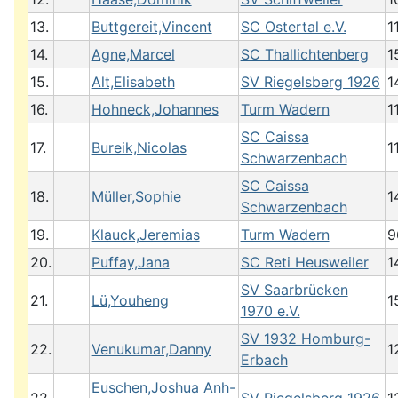
13.
Buttgereit,Vincent
SC Ostertal e.V.
1
14.
Agne,Marcel
SC Thallichtenberg
1
15.
Alt,Elisabeth
SV Riegelsberg 1926
1
16.
Hohneck,Johannes
Turm Wadern
1
SC Caissa
17.
Bureik,Nicolas
1
Schwarzenbach
SC Caissa
18.
Müller,Sophie
1
Schwarzenbach
19.
Klauck,Jeremias
Turm Wadern
9
20.
Puffay,Jana
SC Reti Heusweiler
1
SV Saarbrücken
21.
Lü,Youheng
1
1970 e.V.
SV 1932 Homburg-
22.
Venukumar,Danny
1
Erbach
Euschen,Joshua Anh-