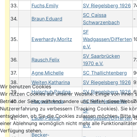
33.
Fuchs,Emily
SV Riegelsberg 1926
7
SC Caissa
34.
Braun,Eduard
-
Schwarzenbach
SF
35.
Ewerhardy,Moritz
Wadgassen/Differten
1
e.V.
SV Saarbrücken
36.
Rausch,Felix
7
1970 e.V.
37.
Agne,Michelle
SC Thallichtenberg
9
38.
Weiten,Katharina
SV Riegelsberg 1926
9
Wir benutzen Cookies
39.
Holschuh,Paulina
SV Riegelsberg 1926
6
Wir nutzen Cookies auf unserer Website. Einige von ihnen s
40.
Huppert,Anna
SC Reti Heusweiler
7
Betrieb der Seite, während andere uns helfen, diese Websit
Nutzererfahrung zu verbessern (Tracking Cookies). Sie kö
SF
entscheiden, ob Sie die Cookies zulassen möchten. Bitte b
41.
Lauer,Pascal
Wadgassen/Differten
1
einer Ablehnung womöglich nicht mehr alle Funktionalitäten
e.V.
Verfügung stehen.
Becker-