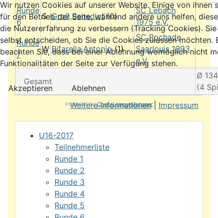
Wir nutzen Cookies auf unserer Website. Einige von ihnen s
Runde
SC Lebach
S
Groß,Benedict
(0)
für den Betrieb der Seite, während andere uns helfen, dies
6
1975 e.V.
die Nutzererfahrung zu verbessern (Tracking Cookies). Si
SC Rochade
selbst entscheiden, ob Sie die Cookies zulassen möchten. B
Runde
W
Bifarella,Antonio
(1)
Saarlouis 1993
beachten Sie, dass bei einer Ablehnung womöglich nicht me
7
e.V.
Funktionalitäten der Seite zur Verfügung stehen.
Ø 13
Gesamt
(4 Spi
Akzeptieren
Ablehnen
Weitere Informationen
|
Impressum
Powered by
ChessLeagueManager
U16-2017
Teilnehmerliste
Runde 1
Runde 2
Runde 3
Runde 4
Runde 5
Runde 6