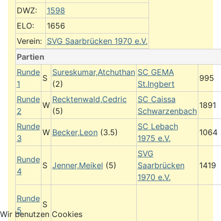
DWZ:
1598
ELO:
1656
Verein:
SVG Saarbrücken 1970 e.V.
Partien
Runde
Sureskumar,Atchuthan
SC GEMA
S
995
1
(2)
St.Ingbert
Runde
Recktenwald,Cedric
SC Caissa
W
1891
2
(5)
Schwarzenbach
Runde
SC Lebach
W
Becker,Leon
(3.5)
1064
3
1975 e.V.
SVG
Runde
S
Jenner,Meikel
(5)
Saarbrücken
1419
4
1970 e.V.
Runde
S
5
Wir benutzen Cookies