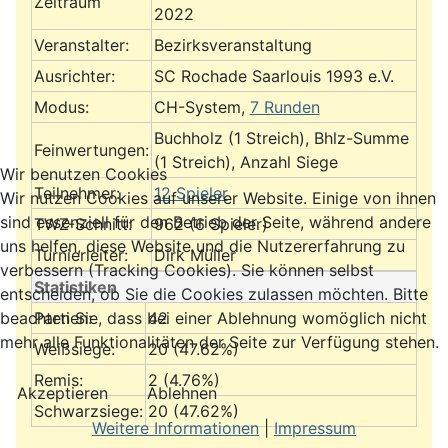
Zeitraum
2022
Veranstalter:
Bezirksveranstaltung
Ausrichter:
SC Rochade Saarlouis 1993 e.V.
Modus:
CH-System,
7 Runden
Buchholz (1 Streich), Bhlz-Summe
Feinwertungen:
(1 Streich), Anzahl Siege
Wir benutzen Cookies
Teilnehmer:
12 Spieler
Wir nutzen Cookies auf unserer Website. Einige von ihnen
sind essenziell für den Betrieb der Seite, während andere
TWZ-Schnitt:
962 (6 Spieler)
uns helfen, diese Website und die Nutzererfahrung zu
Turnierleiter:
Dirk Müller
verbessern (Tracking Cookies). Sie können selbst
Statistiken
entscheiden, ob Sie die Cookies zulassen möchten. Bitte
Partien:
42
beachten Sie, dass bei einer Ablehnung womöglich nicht
mehr alle Funktionalitäten der Seite zur Verfügung stehen.
Weißsiege:
20 (47.62%)
Remis:
2 (4.76%)
Akzeptieren
Ablehnen
Schwarzsiege:
20 (47.62%)
Weitere Informationen
|
Impressum